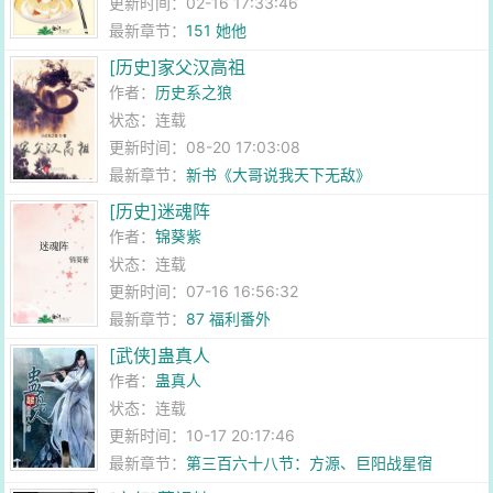
更新时间：02-16 17:33:46
最新章节：
151 她他
[历史]家父汉高祖
作者：
历史系之狼
状态：连载
更新时间：08-20 17:03:08
最新章节：
新书《大哥说我天下无敌》
[历史]迷魂阵
作者：
锦葵紫
状态：连载
更新时间：07-16 16:56:32
最新章节：
87 福利番外
[武侠]蛊真人
作者：
蛊真人
状态：连载
更新时间：10-17 20:17:46
最新章节：
第三百六十八节：方源、巨阳战星宿