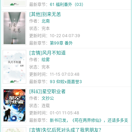
最新章节：
61 福利番外（03）
[其他]别来无恙
作者：
北南
状态：完本
更新时间：10-22 04:07:39
最新章节：
第99章 番外
[言情]风月不知道
作者：
绘雾
状态：完本
更新时间：11-15 07:03:48
最新章节：
93 仰姣x聂嘉誉3
[科幻]星空职业者
作者：
文抄公
状态：连载
更新时间：01-01 11:05:48
最新章节：
新书已发，《苟在两界修仙》，还请多多支
持
[言情]失忆后死对头成了我男朋友？