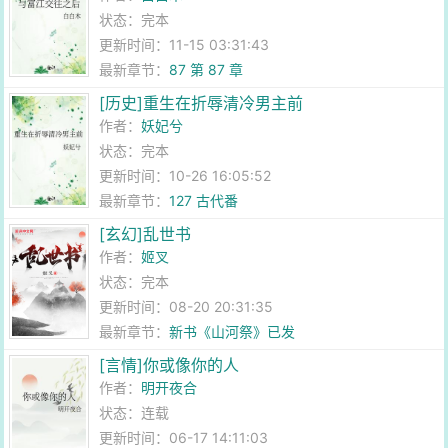
状态：完本
更新时间：11-15 03:31:43
最新章节：
87 第 87 章
[历史]重生在折辱清冷男主前
作者：
妖妃兮
状态：完本
更新时间：10-26 16:05:52
最新章节：
127 古代番
[玄幻]乱世书
作者：
姬叉
状态：完本
更新时间：08-20 20:31:35
最新章节：
新书《山河祭》已发
[言情]你或像你的人
作者：
明开夜合
状态：连载
更新时间：06-17 14:11:03