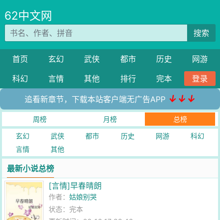
62中文网
搜索
首页
玄幻
武侠
都市
历史
网游
科幻
言情
其他
排行
完本
登录
↓↓↓
追看新章节，下载本站客户端无广告APP
周榜
月榜
总榜
玄幻
武侠
都市
历史
网游
科幻
言情
其他
最新小说总榜
[言情]早春晴朗
作者：
姑娘别哭
状态：完本