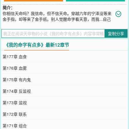
简介：
你相信天命吗？我信命，但不信天命。穿越六年的宁泽没等来
金手指，却等来了金手纸。别人觉醒命字看天意，而我...自己
写！等等，渡个命劫再说...
您要是觉得《
我的命字有点多
》还不错的话请不要忘记向您QQ群和微
复制分享
博微信里的朋友推荐哦！
《我的命字有点多》最新12章节
第177章 血食
第176章 血雾
第175章 有内鬼
第174章 反监视
第173章 监视
第172章 联系
第171章 组合