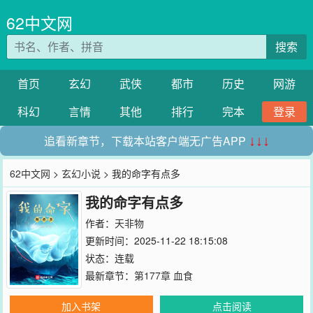
62中文网
搜索
首页
玄幻
武侠
都市
历史
网游
科幻
言情
其他
排行
完本
登录
追看新章节，下载本站客户端无广告APP
↓↓↓
62中文网
>
玄幻小说
> 我的命字有点多
我的命字有点多
作者：
天非物
更新时间：2025-11-22 18:15:08
状态：连载
最新章节：
第177章 血食
加入书架
点击阅读