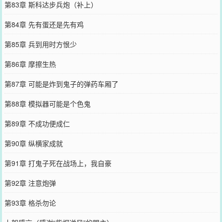
第83章 斯科达步兵炮（补上）
第84章 先有蛋还是先有鸡
第85章 兵到用时方恨少
第86章 摩擦生热
第87章 可能是炸到鬼子的弹药车厢了
第88章 模拟器可能是个色鬼
第89章 不成功便成仁
第90章 纵横家成就
第91章 打鬼子死在战场上，我自豪
第92章 注意炮弹
第93章 格杀勿论