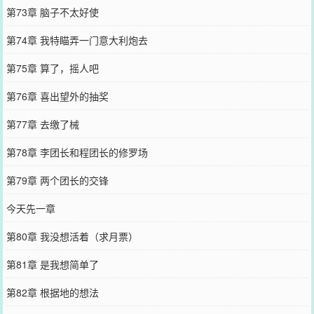
第73章 脑子不太好使
第74章 我特瞄弄一门意大利炮去
第75章 算了，摇人吧
第76章 喜出望外的抽奖
第77章 去缴了械
第78章 李团长和程团长的修罗场
第79章 两个团长的交锋
今天先一章
第80章 我没想活着（求月票）
第81章 是我想简单了
第82章 根据地的想法